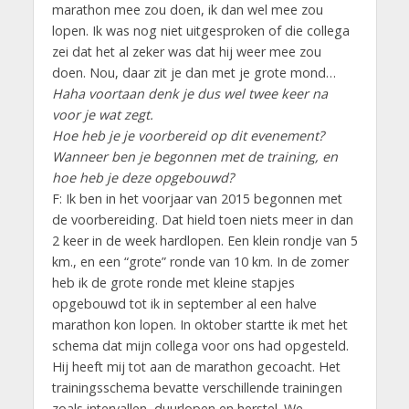
marathon mee zou doen, ik dan wel mee zou
lopen. Ik was nog niet uitgesproken of die collega
zei dat het al zeker was dat hij weer mee zou
doen. Nou, daar zit je dan met je grote mond…
Haha voortaan denk je dus wel twee keer na
voor je wat zegt.
Hoe heb je je voorbereid op dit evenement?
Wanneer ben je begonnen met de training, en
hoe heb je deze opgebouwd?
F: Ik ben in het voorjaar van 2015 begonnen met
de voorbereiding. Dat hield toen niets meer in dan
2 keer in de week hardlopen. Een klein rondje van 5
km., en een “grote” ronde van 10 km. In de zomer
heb ik de grote ronde met kleine stapjes
opgebouwd tot ik in september al een halve
marathon kon lopen. In oktober startte ik met het
schema dat mijn collega voor ons had opgesteld.
Hij heeft mij tot aan de marathon gecoacht. Het
trainingsschema bevatte verschillende trainingen
zoals intervallen, duurlopen en herstel. We