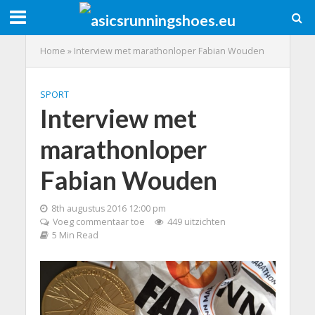
Home
»
Interview met marathonloper Fabian Wouden
SPORT
Interview met
marathonloper
Fabian Wouden
8th augustus 2016 12:00 pm
Voeg commentaar toe
449 uitzichten
5 Min Read