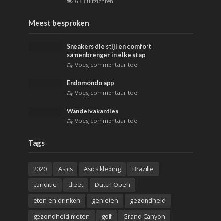
633 uitzichten
Meest besproken
Sneakers die stijl en comfort
samenbrengen in elke stap
Voeg commentaar toe
Endomondo app
Voeg commentaar toe
Wandelvakanties
Voeg commentaar toe
Tags
2020
Asics
Asics kleding
Brazilie
conditie
dieet
Dutch Open
eten en drinken
genieten
gezondheid
gezondheid meten
golf
Grand Canyon