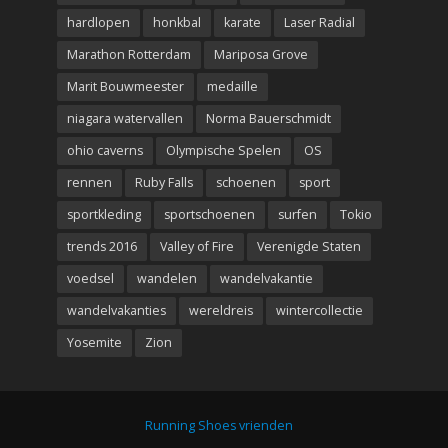
hardlopen
honkbal
karate
Laser Radial
Marathon Rotterdam
Mariposa Grove
Marit Bouwmeester
medaille
niagara watervallen
Norma Bauerschmidt
ohio caverns
Olympische Spelen
OS
rennen
Ruby Falls
schoenen
sport
sportkleding
sportschoenen
surfen
Tokio
trends 2016
Valley of Fire
Verenigde Staten
voedsel
wandelen
wandelvakantie
wandelvakanties
wereldreis
wintercollectie
Yosemite
Zion
Running Shoes vrienden