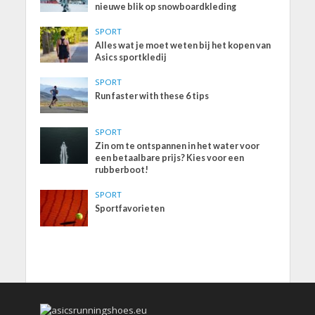
nieuwe blik op snowboardkleding
SPORT
Alles wat je moet weten bij het kopen van
Asics sportkledij
SPORT
Run faster with these 6 tips
SPORT
Zin om te ontspannen in het water voor
een betaalbare prijs? Kies voor een
rubberboot!
SPORT
Sportfavorieten