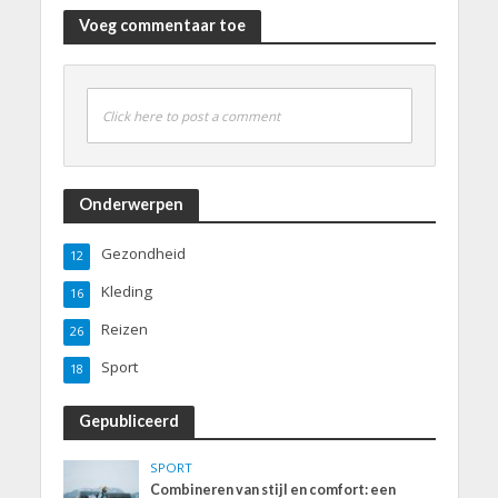
Voeg commentaar toe
Click here to post a comment
Onderwerpen
Gezondheid
12
Kleding
16
Reizen
26
Sport
18
Gepubliceerd
SPORT
Combineren van stijl en comfort: een