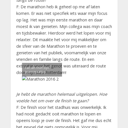
langs de route?
F: De marathon heb ik geheel op me af laten
komen. Er was niet specifiek iets waar mijn focus
op lag. Het was mijn eerste marathon en daar
moest ik van genieten. Mijn collega was mijn coach
en tijdsbewaker. Hierdoor werd het lopen voor mij
relaxter. Dit maakte het voor mij makkelijker om
de sfeer van de Marathon te proeven en te
genieten van het publiek, voornamelijk van onze
vrienden en familie langs de route. En een
extraatje voor het genot was uiteraard de route
Fabian met zijn
teammaatjes
door mijn stad Rotterdam!
Je hebt de marathon helemaal uitgelopen. Hoe
voelde het om over de finish te gaan?
F: De finish voor het stadhuis was onwerkelijk. Ik
had nooit gedacht ooit marathon te lopen en
opeens loop je over de finish. Het gaf me dus echt
het gevoel dat niets onmogelijk is. Voor mij