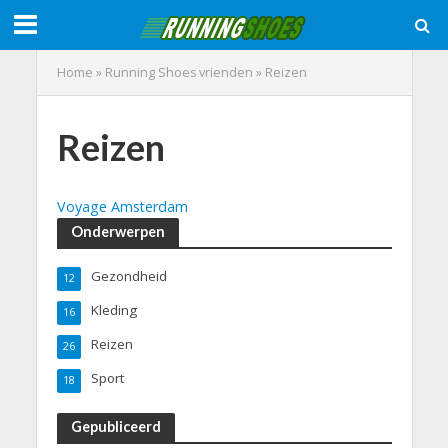
Home
»
Running Shoes vrienden
»
Reizen
Reizen
Voyage Amsterdam
Onderwerpen
Gezondheid
12
Kleding
16
Reizen
26
Sport
18
Gepubliceerd