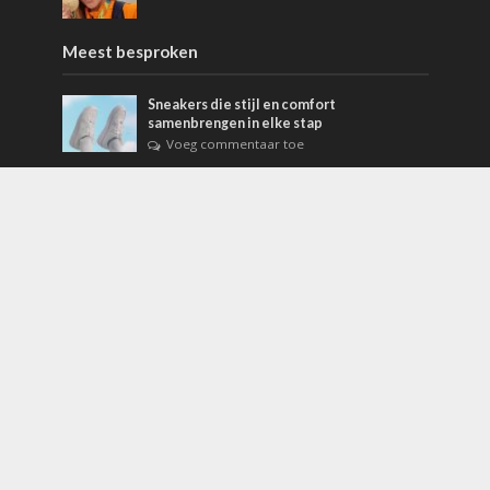
Meest besproken
Sneakers die stijl en comfort
samenbrengen in elke stap
Voeg commentaar toe
Endomondo app
Voeg commentaar toe
Wandelvakanties
Voeg commentaar toe
Tags
2020
Asics
Asics kleding
Brazilie
conditie
dieet
Dutch Open
eten en drinken
genieten
gezondheid