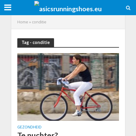
Home
»
conditie
Tag - conditie
GEZONDHEID
Te nuchter?