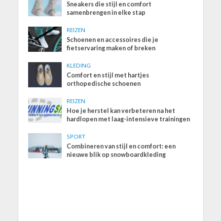
Sneakers die stijl en comfort
samenbrengen in elke stap
REIZEN
Schoenen en accessoires die je
fietservaring maken of breken
KLEDING
Comfort en stijl met hartjes
orthopedische schoenen
REIZEN
Hoe je herstel kan verbeteren na het
hardlopen met laag-intensieve trainingen
SPORT
Combineren van stijl en comfort: een
nieuwe blik op snowboardkleding