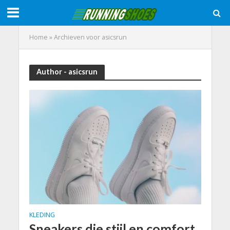
Home
»
Archieven voor asicsrun
Author - asicsrun
KLEDING
Sneakers die stijl en comfort