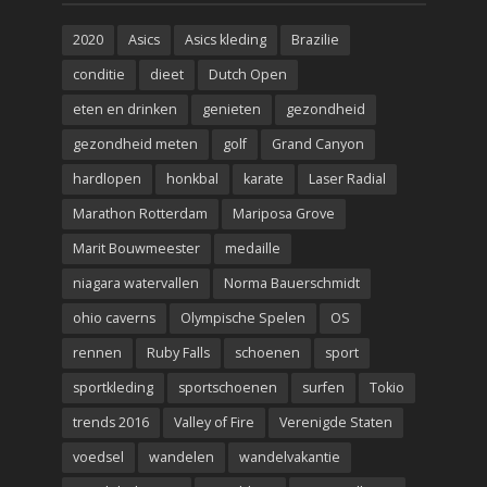
2020
Asics
Asics kleding
Brazilie
conditie
dieet
Dutch Open
eten en drinken
genieten
gezondheid
gezondheid meten
golf
Grand Canyon
hardlopen
honkbal
karate
Laser Radial
Marathon Rotterdam
Mariposa Grove
Marit Bouwmeester
medaille
niagara watervallen
Norma Bauerschmidt
ohio caverns
Olympische Spelen
OS
rennen
Ruby Falls
schoenen
sport
sportkleding
sportschoenen
surfen
Tokio
trends 2016
Valley of Fire
Verenigde Staten
voedsel
wandelen
wandelvakantie