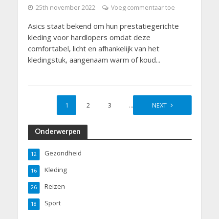
25th november 2022
Voeg commentaar toe
Asics staat bekend om hun prestatiegerichte
kleding voor hardlopers omdat deze
comfortabel, licht en afhankelijk van het
kledingstuk, aangenaam warm of koud...
1
2
3
…
7
NEXT
Onderwerpen
Gezondheid
12
Kleding
16
Reizen
26
Sport
18