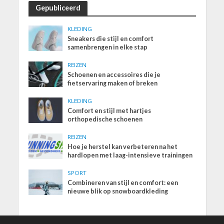
Gepubliceerd
KLEDING
Sneakers die stijl en comfort
samenbrengen in elke stap
REIZEN
Schoenen en accessoires die je
fietservaring maken of breken
KLEDING
Comfort en stijl met hartjes
orthopedische schoenen
REIZEN
Hoe je herstel kan verbeteren na het
hardlopen met laag-intensieve trainingen
SPORT
Combineren van stijl en comfort: een
nieuwe blik op snowboardkleding