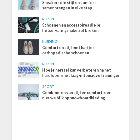
Sneakers die stijl en comfort
samenbrengen in elke stap
REIZEN
Schoenen en accessoires die je
fietservaring maken of breken
KLEDING
Comfort en stijl met hartjes
orthopedische schoenen
REIZEN
Hoe je herstel kan verbeteren na het
hardlopen met laag-intensieve trainingen
SPORT
Combineren van stijl en comfort: een
nieuwe blik op snowboardkleding