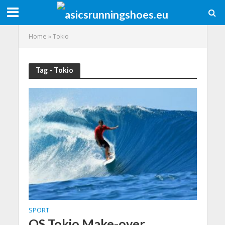
Home
»
Tokio
Tag - Tokio
SPORT
OS Tokio Make-over