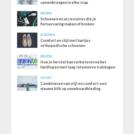
samenbrengen in elke stap
REIZEN
Schoenen en accessoires die je
fietservaring maken of breken
KLEDING
Comfort en stijl met hartjes
orthopedische schoenen
REIZEN
Hoe je herstel kan verbeteren na het
hardlopen met laag-intensieve trainingen
SPORT
Combineren van stijl en comfort: een
nieuwe blik op snowboardkleding