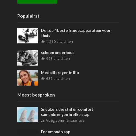
Populairst
De top 4 beste fitnessapparatuur voor
thuis
1.210 uitzichten
schoen onderhoud
993 uitzichten
Medailleregen in Rio
632 uitzichten
Meest besproken
Sneakers die stijl en comfort
samenbrengen in elke stap
Voeg commentaar toe
Endomondo app