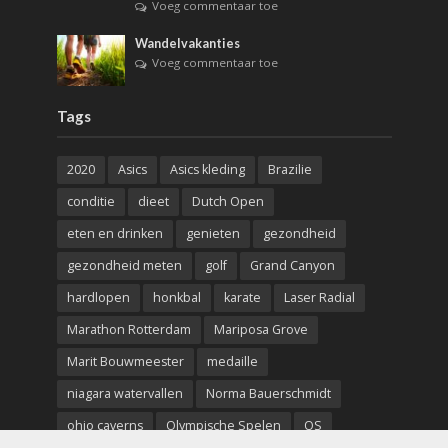
Voeg commentaar toe
Wandelvakanties
Voeg commentaar toe
Tags
2020
Asics
Asics kleding
Brazilie
conditie
dieet
Dutch Open
eten en drinken
genieten
gezondheid
gezondheid meten
golf
Grand Canyon
hardlopen
honkbal
karate
Laser Radial
Marathon Rotterdam
Mariposa Grove
Marit Bouwmeester
medaille
niagara watervallen
Norma Bauerschmidt
ohio caverns
Olympische Spelen
OS