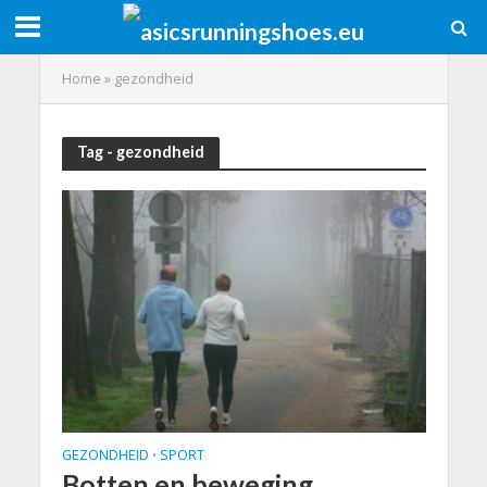
Home
»
gezondheid
Tag - gezondheid
GEZONDHEID
SPORT
•
Botten en beweging