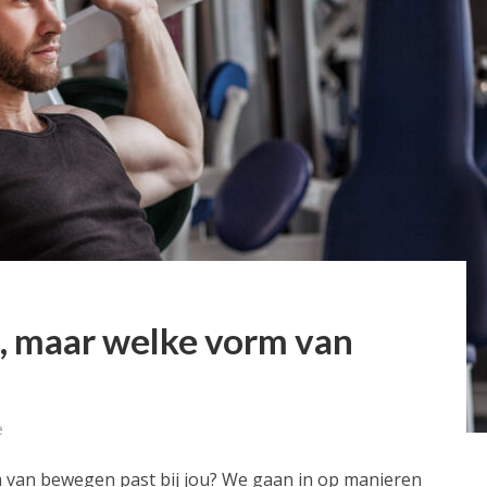
, maar welke vorm van
e
 van bewegen past bij jou? We gaan in op manieren