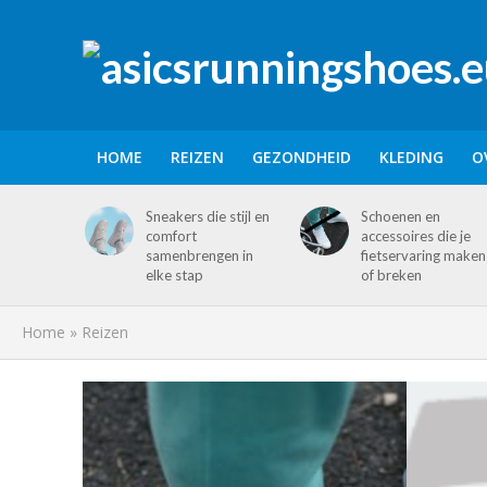
HOME
REIZEN
GEZONDHEID
KLEDING
O
Sneakers die stijl en
Schoenen en
comfort
accessoires die je
samenbrengen in
fietservaring maken
elke stap
of breken
Home
»
Reizen