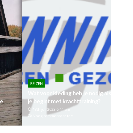
REIZEN
Wat voor kleding heb je nodig als
ne
je begint met krachttraining?
13th juli 2023 6:44 am
Voeg commentaar toe