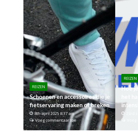
REIZEN
REIZEN
Hoe je
Schoenen en accessoires die je
het ha
fietservaring maken of breken
intens
8th april 2025 8:37 am
23rd 
Voeg commentaar toe
Voeg 