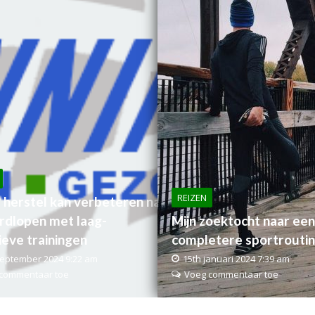
REIZEN
 herstel kan verbeteren na
rdlopen met laag-
Mijn zoektocht naar een
ieve trainingen
completere sportrouti
september 2024 9:22 am
15th januari 2024 7:39 am
commentaar toe
Voeg commentaar toe