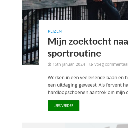
REIZEN
Mijn zoektocht na
sportroutine
15th januari 2024
Voeg commentaar
Werken in een veeleisende baan en het
een uitdaging geweest. Als fervent ha
hardloopschoenen aantrok om mijn con
LEES VERDER