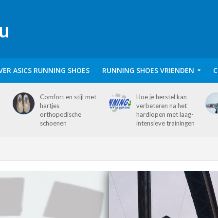
VER ASICS RUNNING SHOES
RUNNING SHOES VRIENDEN
C
Comfort en stijl met
Hoe je herstel kan
hartjes
verbeteren na het
orthopedische
hardlopen met laag-
schoenen
intensieve trainingen