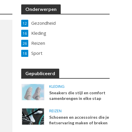
Onderwerpen
Gezondheid
12
Kleding
16
Reizen
26
Sport
18
Gepubliceerd
KLEDING
Sneakers die stijl en comfort
samenbrengen in elke stap
REIZEN
Schoenen en accessoires die je
fietservaring maken of breken