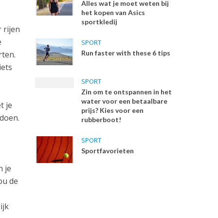
Alles wat je moet weten bij
het kopen van Asics
sportkledij
 rijen
e
SPORT
Run faster with these 6 tips
rten.
iets
SPORT
Zin om te ontspannen in het
water voor een betaalbare
t je
prijs? Kies voor een
 doen.
rubberboot!
SPORT
Sportfavorieten
n je
ou de
ijk