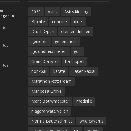
en
2020
Asics
Asics kleding
ngen in
Brazilie
conditie
dieet
r toe
Dutch Open
eten en drinken
genieten
gezondheid
r toe
gezondheid meten
golf
Grand Canyon
hardlopen
r toe
honkbal
karate
Laser Radial
Marathon Rotterdam
Mariposa Grove
Marit Bouwmeester
medaille
niagara watervallen
Norma Bauerschmidt
ohio caverns
Olympische Spelen
OS
rennen