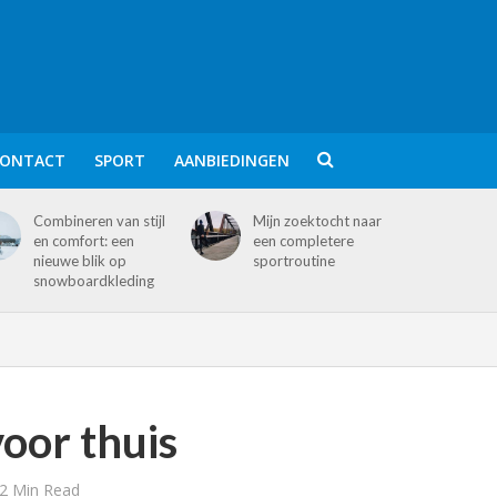
ONTACT
SPORT
AANBIEDINGEN
Combineren van stijl
Mijn zoektocht naar
en comfort: een
een completere
nieuwe blik op
sportroutine
snowboardkleding
oor thuis
2 Min Read