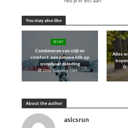
heb je er iets aan.
You may also like
SPORT
Combineren van stijl en
Alles w
comfort: een nieuwe blik op
kopen
snowboardkleding
22nd augustus 2024
About the author
asicsrun