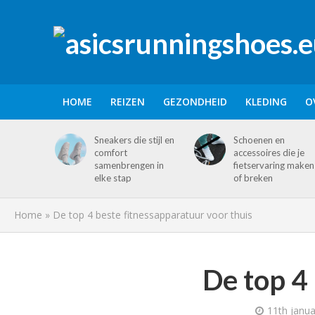
HOME
REIZEN
GEZONDHEID
KLEDING
O
Sneakers die stijl en
Schoenen en
comfort
accessoires die je
samenbrengen in
fietservaring maken
elke stap
of breken
Home
»
De top 4 beste fitnessapparatuur voor thuis
De top 4
11th janua