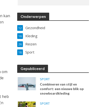
an kan
Onderwerpen
een
Gezondheid
12
Kleding
16
Reizen
26
Sport
18
Gepubliceerd
en om
 de
SPORT
Combineren van stijl en
comfort: een nieuwe blik op
snowboardkleding
t heb
En
SPORT