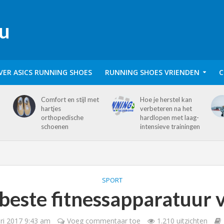
VER ASICS RUNNING SHOES
RUNNING SHOES VRIENDEN
C
Comfort en stijl met
Hoe je herstel kan
hartjes
verbeteren na het
orthopedische
hardlopen met laag-
schoenen
intensieve trainingen
SPORT
 beste fitnessapparatuur v
ri 2017 9:43 am
Voeg commentaar toe
1.210 uitzichten