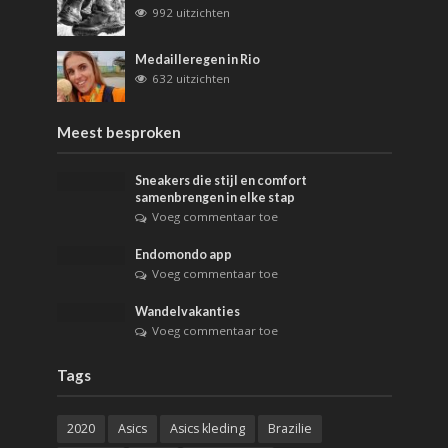
992 uitzichten
Medailleregen in Rio
632 uitzichten
Meest besproken
Sneakers die stijl en comfort
samenbrengen in elke stap
Voeg commentaar toe
Endomondo app
Voeg commentaar toe
Wandelvakanties
Voeg commentaar toe
Tags
2020
Asics
Asics kleding
Brazilie