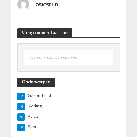
asicsrun
Voeg commentaar toe
Click here to post a comment
Onderwerpen
Gezondheid
12
Kleding
16
Reizen
26
Sport
18