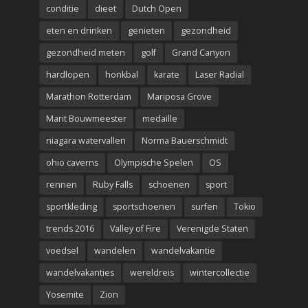
conditie
dieet
Dutch Open
eten en drinken
genieten
gezondheid
gezondheid meten
golf
Grand Canyon
hardlopen
honkbal
karate
Laser Radial
Marathon Rotterdam
Mariposa Grove
Marit Bouwmeester
medaille
niagara watervallen
Norma Bauerschmidt
ohio caverns
Olympische Spelen
OS
rennen
Ruby Falls
schoenen
sport
sportkleding
sportschoenen
surfen
Tokio
trends 2016
Valley of Fire
Verenigde Staten
voedsel
wandelen
wandelvakantie
wandelvakanties
wereldreis
wintercollectie
Yosemite
Zion