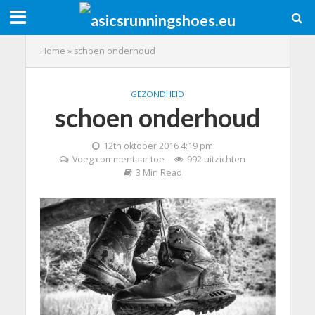
Home
»
schoen onderhoud
GEZONDHEID
schoen onderhoud
12th oktober 2016 4:19 pm
Voeg commentaar toe
992 uitzichten
3 Min Read