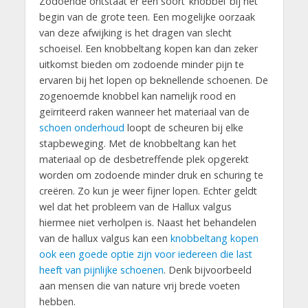
Zodoende ontstaat er een soort ‘knobbel’ bij het
begin van de grote teen. Een mogelijke oorzaak
van deze afwijking is het dragen van slecht
schoeisel. Een knobbeltang kopen kan dan zeker
uitkomst bieden om zodoende minder pijn te
ervaren bij het lopen op beknellende schoenen. De
zogenoemde knobbel kan namelijk rood en
geïrriteerd raken wanneer het materiaal van de
schoen onderhoud
loopt de scheuren bij elke
stapbeweging. Met de knobbeltang kan het
materiaal op de desbetreffende plek opgerekt
worden om zodoende minder druk en schuring te
creëren. Zo kun je weer fijner lopen. Echter geldt
wel dat het probleem van de Hallux valgus
hiermee niet verholpen is. Naast het behandelen
van de hallux valgus kan een
knobbeltang kopen
ook een goede optie zijn voor iedereen die last
heeft van pijnlijke schoenen
. Denk bijvoorbeeld
aan mensen die van nature vrij brede voeten
hebben.