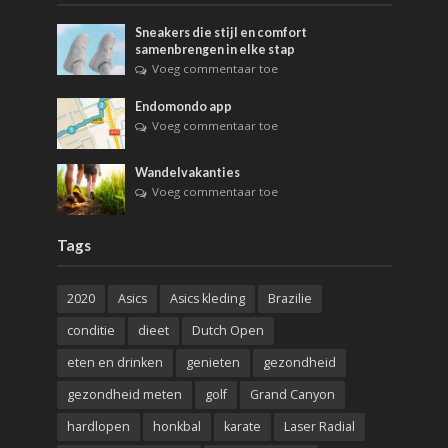
Sneakers die stijl en comfort
samenbrengen in elke stap
Voeg commentaar toe
Endomondo app
Voeg commentaar toe
Wandelvakanties
Voeg commentaar toe
Tags
2020
Asics
Asics kleding
Brazilie
conditie
dieet
Dutch Open
eten en drinken
genieten
gezondheid
gezondheid meten
golf
Grand Canyon
hardlopen
honkbal
karate
Laser Radial