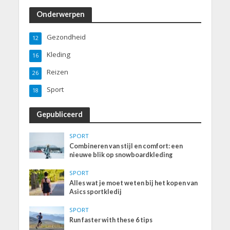
Onderwerpen
Gezondheid
12
Kleding
16
Reizen
26
Sport
18
Gepubliceerd
SPORT
Combineren van stijl en comfort: een
nieuwe blik op snowboardkleding
SPORT
Alles wat je moet weten bij het kopen van
Asics sportkledij
SPORT
Run faster with these 6 tips