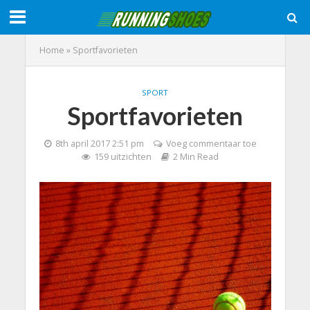
Home
»
Sportfavorieten
SPORT
Sportfavorieten
8th april 2017 2:51 pm
Voeg commentaar toe
159 uitzichten
2 Min Read