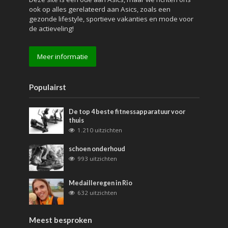
ook op alles gerelateerd aan Asics, zoals een
gezonde lifestyle, sportieve vakanties en mode voor
de actieveling!
Meer informatie
Populairst
De top 4 beste fitnessapparatuur voor
thuis
1.210 uitzichten
schoen onderhoud
993 uitzichten
Medailleregen in Rio
632 uitzichten
Meest besproken