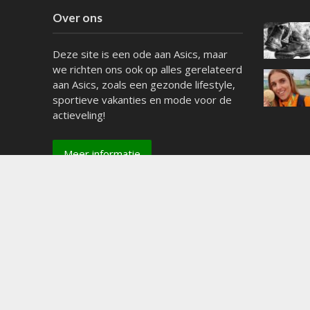
Over ons
Deze site is een ode aan Asics, maar
we richten ons ook op alles gerelateerd
aan Asics, zoals een gezonde lifestyle,
sportieve vakanties en mode voor de
actieveling!
Meer informatie