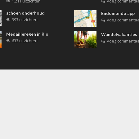
1.211 uitzichten
Voeg commentaa
schoen onderhoud
Endomondo app
993 uitzichten
Voeg commentaa
Medailleregen in Rio
Wandelvakanties
633 uitzichten
Voeg commentaa