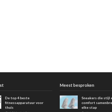
st
Meest besproken
De top 4 beste
Sneakers die stijl 
fitnessapparatuur voor
comfort samenbre
thuis
elke stap