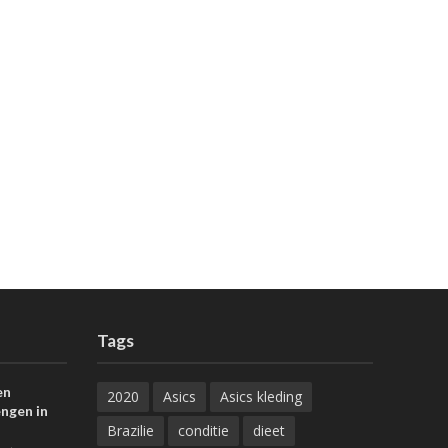
Tags
en
2020
Asics
Asics kleding
ngen in
Brazilie
conditie
dieet