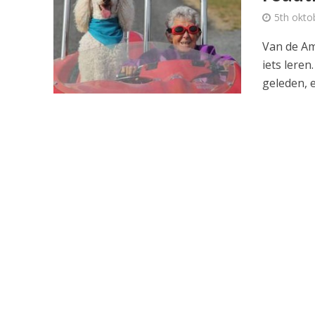
5th okto
Van de A
iets lere
geleden, en