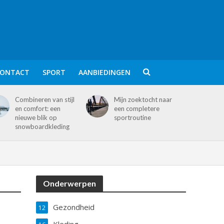
ONTACT
SPORT
AANBIEDINGEN
Combineren van stijl
Mijn zoektocht naar
en comfort: een
een completere
nieuwe blik op
sportroutine
snowboardkleding
Onderwerpen
Gezondheid
12