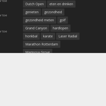
r toe
Dutch Open
eten en drinken
genieten
gezondheid
r toe
gezondheid meten
golf
Grand Canyon
hardlopen
r toe
honkbal
karate
Laser Radial
Marathon Rotterdam
Mariposa Grove
Marit Bouwmeester
medaille
niagara watervallen
Norma Bauerschmidt
ohio caverns
Olympische Spelen
OS
rennen
Ruby Falls
schoenen
sport
sportkleding
sportschoenen