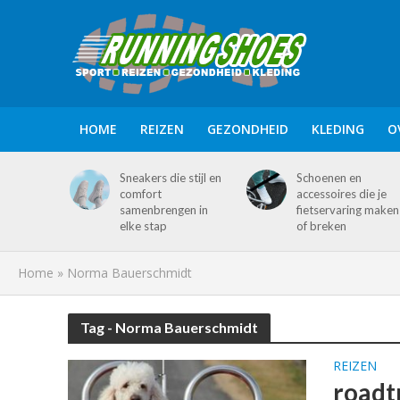
HOME
REIZEN
GEZONDHEID
KLEDING
O
Sneakers die stijl en
Schoenen en
comfort
accessoires die je
samenbrengen in
fietservaring maken
elke stap
of breken
Home
»
Norma Bauerschmidt
Tag - Norma Bauerschmidt
REIZEN
roadt