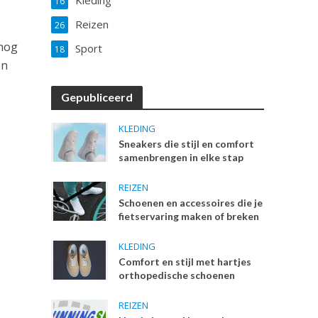
Kleding
16
Reizen
26
nog
Sport
18
en
Gepubliceerd
KLEDING
Sneakers die stijl en comfort
samenbrengen in elke stap
REIZEN
Schoenen en accessoires die je
fietservaring maken of breken
KLEDING
Comfort en stijl met hartjes
orthopedische schoenen
REIZEN