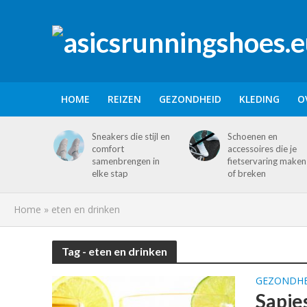
HOME
REIZEN
GEZONDHEID
KLEDING
O
Sneakers die stijl en
Schoenen en
comfort
accessoires die je
samenbrengen in
fietservaring maken
elke stap
of breken
Home
»
eten en drinken
Tag - eten en drinken
GEZONDHE
Sapje