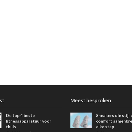
st
Meest besproken
De top 4 beste
Sneakers die stijl 
fitnessapparatuur voor
comfort samenbre
thuis
elke stap