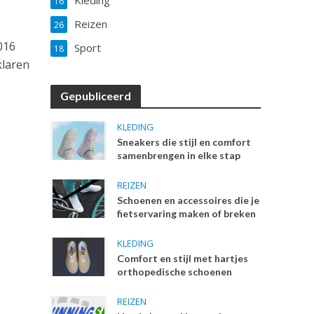
Kleding
16
Reizen
26
016
Sport
18
klaren
Gepubliceerd
KLEDING
Sneakers die stijl en comfort
samenbrengen in elke stap
REIZEN
Schoenen en accessoires die je
fietservaring maken of breken
KLEDING
Comfort en stijl met hartjes
orthopedische schoenen
REIZEN