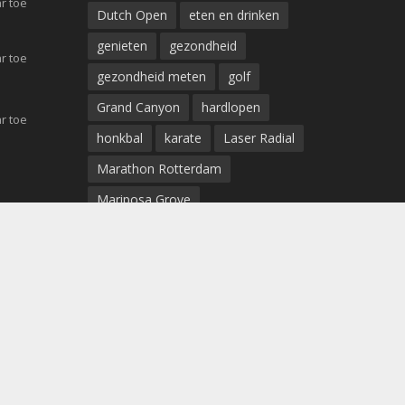
r toe
Dutch Open
eten en drinken
genieten
gezondheid
r toe
gezondheid meten
golf
Grand Canyon
hardlopen
r toe
honkbal
karate
Laser Radial
Marathon Rotterdam
Mariposa Grove
Marit Bouwmeester
medaille
niagara watervallen
Norma Bauerschmidt
ohio caverns
Olympische Spelen
OS
rennen
Ruby Falls
schoenen
sport
sportkleding
sportschoenen