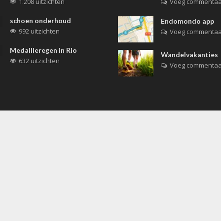
1.208 uitzichten
Voeg commentaa
schoen onderhoud
Endomondo app
992 uitzichten
Voeg commentaa
Medailleregen in Rio
Wandelvakanties
632 uitzichten
Voeg commentaa