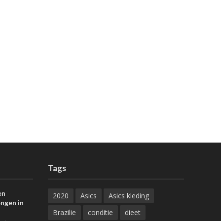
Tags
en
2020
Asics
Asics kleding
ngen in
Brazilie
conditie
dieet