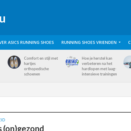
VER ASICS RUNNING SHOES
RUNNING SHOES VRIENDEN
C
Comfort en stijl met
Hoe je herstel kan
hartjes
verbeteren na het
orthopedische
hardlopen met laag-
schoenen
intensieve trainingen
ID
s (on)gezond