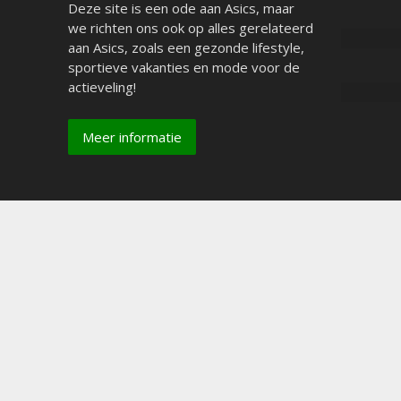
Deze site is een ode aan Asics, maar
we richten ons ook op alles gerelateerd
aan Asics, zoals een gezonde lifestyle,
sportieve vakanties en mode voor de
actieveling!
Meer informatie