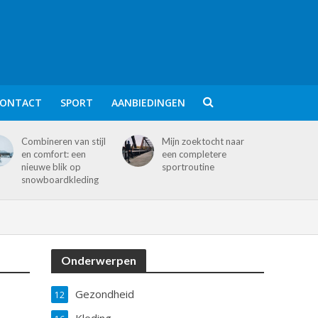
ONTACT
SPORT
AANBIEDINGEN
Combineren van stijl
Mijn zoektocht naar
en comfort: een
een completere
nieuwe blik op
sportroutine
snowboardkleding
Onderwerpen
Gezondheid
12