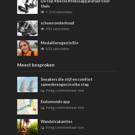
De top 4 beste fitnessapparatuur voor
thuis
1.210 uitzichten
schoen onderhoud
993 uitzichten
Medailleregen in Rio
633 uitzichten
Meest besproken
Sneakers die stijl en comfort
samenbrengen in elke stap
Voeg commentaar toe
Endomondo app
Voeg commentaar toe
Wandelvakanties
Voeg commentaar toe