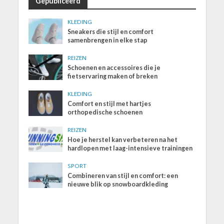
Gepubliceerd
KLEDING
Sneakers die stijl en comfort
samenbrengen in elke stap
REIZEN
Schoenen en accessoires die je
fietservaring maken of breken
KLEDING
Comfort en stijl met hartjes
orthopedische schoenen
REIZEN
Hoe je herstel kan verbeteren na het
hardlopen met laag-intensieve trainingen
SPORT
Combineren van stijl en comfort: een
nieuwe blik op snowboardkleding