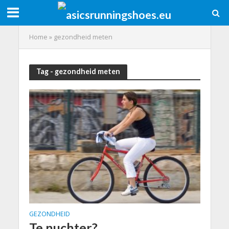
Home
»
gezondheid meten
Tag - gezondheid meten
GEZONDHEID
Te nuchter?