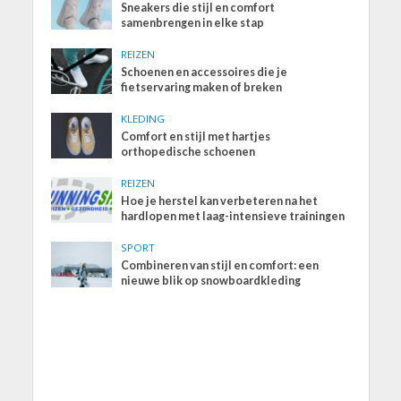
Sneakers die stijl en comfort
samenbrengen in elke stap
REIZEN
Schoenen en accessoires die je
fietservaring maken of breken
KLEDING
Comfort en stijl met hartjes
orthopedische schoenen
REIZEN
Hoe je herstel kan verbeteren na het
hardlopen met laag-intensieve trainingen
SPORT
Combineren van stijl en comfort: een
nieuwe blik op snowboardkleding