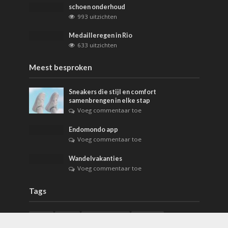
schoen onderhoud
993 uitzichten
Medailleregen in Rio
633 uitzichten
Meest besproken
Sneakers die stijl en comfort
samenbrengen in elke stap
Voeg commentaar toe
Endomondo app
Voeg commentaar toe
Wandelvakanties
Voeg commentaar toe
Tags
2020
Asics
Asics kleding
Brazilie