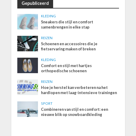
Gepubliceerd
KLEDING
Sneakers die stijl en comfort
samenbrengen in elke stap
REIZEN
Schoenen en accessoires die je
fietservaring maken of breken
KLEDING
Comfort en stijl met hartjes
orthopedische schoenen
REIZEN
Hoe je herstel kan verbeteren na het
hardlopen met laag-intensieve trainingen
SPORT
Combineren van stijl en comfort: een
nieuwe blik op snowboardkleding