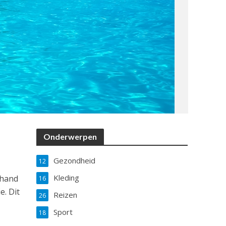
Onderwerpen
Gezondheid
12
r
Kleding
 hand
16
e. Dit
Reizen
26
Sport
18