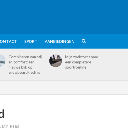
ONTACT
SPORT
AANBIEDINGEN
Combineren van stijl
Mijn zoektocht naar
en comfort: een
een completere
nieuwe blik op
sportroutine
snowboardkleding
d
2 Min Read