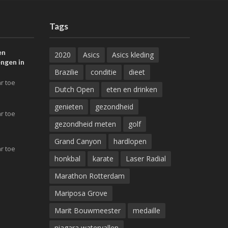
Tags
en
2020
Asics
Asics kleding
ngen in
Brazilie
conditie
dieet
r toe
Dutch Open
eten en drinken
genieten
gezondheid
r toe
gezondheid meten
golf
Grand Canyon
hardlopen
r toe
honkbal
karate
Laser Radial
Marathon Rotterdam
Mariposa Grove
Marit Bouwmeester
medaille
niagara watervallen