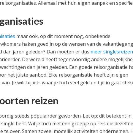
 reisorganisaties. Allemaal met hun eigen aanpak en specifi
ganisaties
isaties
maar ook, op dit moment nog, onbekende
nieuwkomers haken goed in op de wensen van de vakantiegang
and dan jaren geleden? Dan moeten er dus
meer singlesreize
rieerder. De wereld heeft tegenwoordig andere mogelijkh
rwachtingen dan jaren geleden. Een goede reisorganisatie 
r het juiste aanbod. Elke reisorganisatie heeft zijn eigen
van. Je wilt bij iets waar je toch veel geld en tijd in gaat ste
soorten reizen
oordig steeds populairder geworden. Let op: dit betekent in
k single bent. Wil je toch met een groepje op reis die dezelfd
ze te over. Samen zoveel mogelijk activiteiten ondernemen. H