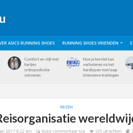
VER ASICS RUNNING SHOES
RUNNING SHOES VRIENDEN
C
Comfort en stijl met
Hoe je herstel kan
hartjes
verbeteren na het
orthopedische
hardlopen met laag-
schoenen
intensieve trainingen
REIZEN
Reisorganisatie wereldwij
ari 2017 8:22 am
Voeg commentaar toe
105 uitzichten