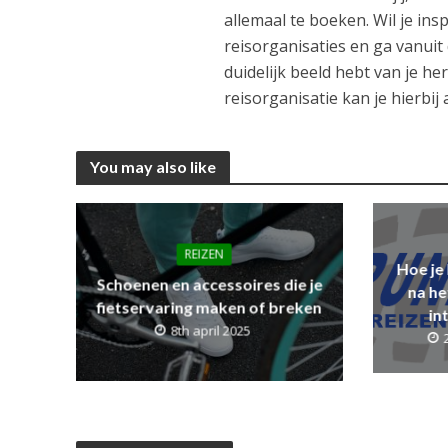
allemaal te boeken. Wil je in
reisorganisaties en ga vanuit da
duidelijk beeld hebt van je he
reisorganisatie kan je hierbij a
You may also like
REIZEN
Hoe je
Schoenen en accessoires die je
na he
fietservaring maken of breken
in
8th april 2025