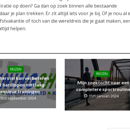
spiratie op doen? Ga dan op zoek binnen alle bestaande
ar je plan trekken. Er zit altijd iets voor je bij. Of je nou al
rfstvakantie of toch van die wereldreis die je gaat maken, ee
ltijd helpen.
REIZEN
REIZEN
 herstel kan verbeteren
Mijn zoektocht naar een
t hardlopen met laag-
completere sportroutin
tensieve trainingen
15th januari 2024
23rd september 2024