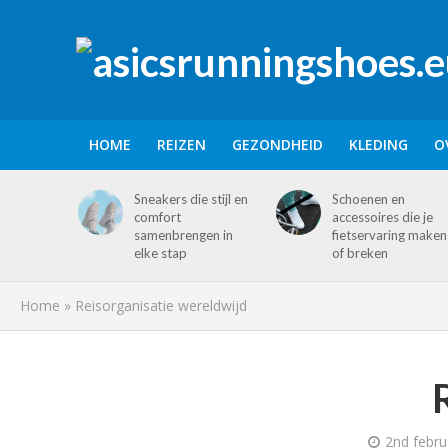
HOME
REIZEN
GEZONDHEID
KLEDING
O
Sneakers die stijl en
Schoenen en
comfort
accessoires die je
samenbrengen in
fietservaring maken
elke stap
of breken
Home
»
Reisorganisatie wereldwijd
2nd febru