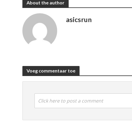
About the author
asicsrun
Voeg commentaar toe
Click here to post a comment