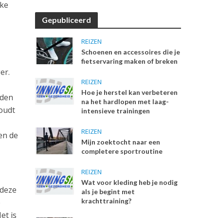
eke
Gepubliceerd
REIZEN
Schoenen en accessoires die je
fietservaring maken of breken
er.
REIZEN
n
Hoe je herstel kan verbeteren
eden
na het hardlopen met laag-
houdt
intensieve trainingen
REIZEN
ken de
Mijn zoektocht naar een
completere sportroutine
REIZEN
Wat voor kleding heb je nodig
 deze
als je begint met
krachttraining?
e
et is