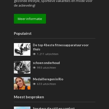
gezonde lifestyle, sportieve vakanties en mode voor
de actieveling!
Meer informatie
Populairst
De top 4 beste fitnessapparatuur voor
thuis
1.211 uitzichten
schoen onderhoud
993 uitzichten
Medailleregen in Rio
633 uitzichten
Meest besproken
Sneakers die stijl en comfort