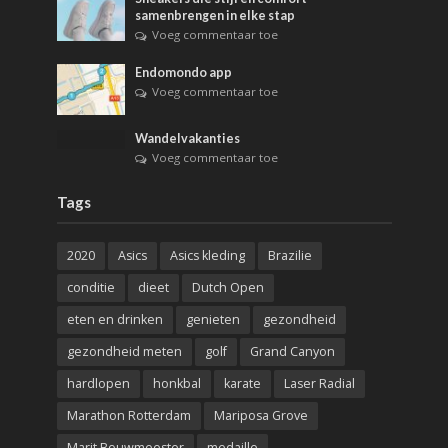
samenbrengen in elke stap
Voeg commentaar toe
Endomondo app
Voeg commentaar toe
Wandelvakanties
Voeg commentaar toe
Tags
2020
Asics
Asics kleding
Brazilie
conditie
dieet
Dutch Open
eten en drinken
genieten
gezondheid
gezondheid meten
golf
Grand Canyon
hardlopen
honkbal
karate
Laser Radial
Marathon Rotterdam
Mariposa Grove
Marit Bouwmeester
medaille