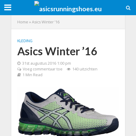
Home
»
Asics Winter ’16
KLEDING
Asics Winter ’16
31st augustus 2016 1:00 pm
Voeg commentaar toe
140 uitzichten
1 Min Read