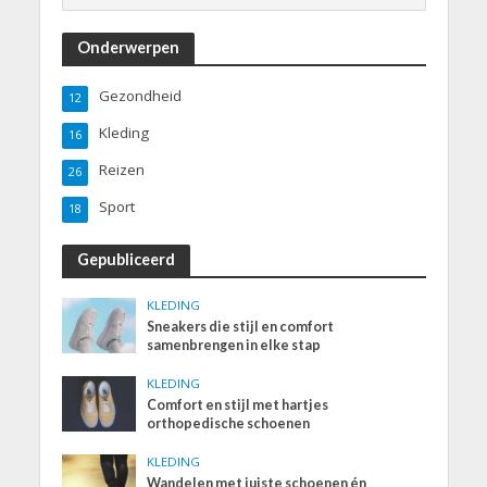
Onderwerpen
Gezondheid
12
Kleding
16
Reizen
26
Sport
18
Gepubliceerd
KLEDING
Sneakers die stijl en comfort
samenbrengen in elke stap
KLEDING
Comfort en stijl met hartjes
orthopedische schoenen
KLEDING
Wandelen met juiste schoenen én