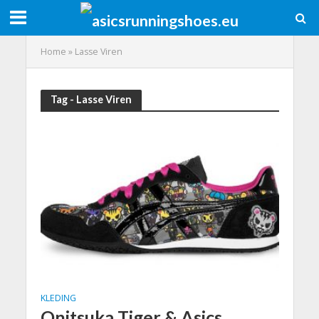
Home
»
Lasse Viren
Tag - Lasse Viren
KLEDING
Onitsuka Tiger & Asics