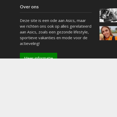
Over ons
Deze site is een ode aan Asics, maar
we richten ons ook op alles gerelateerd
aan Asics, zoals een gezonde lifestyle,
sportieve vakanties en mode voor de
actieveling!
Meer informatie