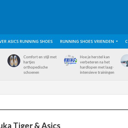
VER ASICS RUNNING SHOES
RUNNING SHOES VRIENDEN
C
Comfort en stijl met
Hoe je herstel kan
hartjes
verbeteren na het
orthopedische
hardlopen met laag-
schoenen
intensieve trainingen
uka Tiger & Asics