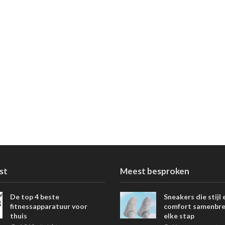
st
Meest besproken
De top 4 beste
Sneakers die stijl 
fitnessapparatuur voor
comfort samenbre
thuis
elke stap