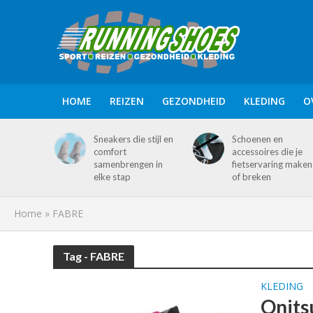
HOME
REIZEN
GEZONDHEID
KLEDING
O
Sneakers die stijl en
Schoenen en
comfort
accessoires die je
samenbrengen in
fietservaring maken
elke stap
of breken
Home
»
FABRE
Tag - FABRE
KLEDING
Onits