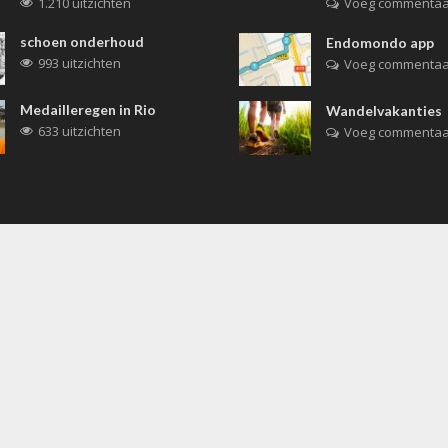
1.210 uitzichten
Voeg commentaa
schoen onderhoud
Endomondo app
993 uitzichten
Voeg commentaa
Medailleregen in Rio
Wandelvakanties
633 uitzichten
Voeg commentaa