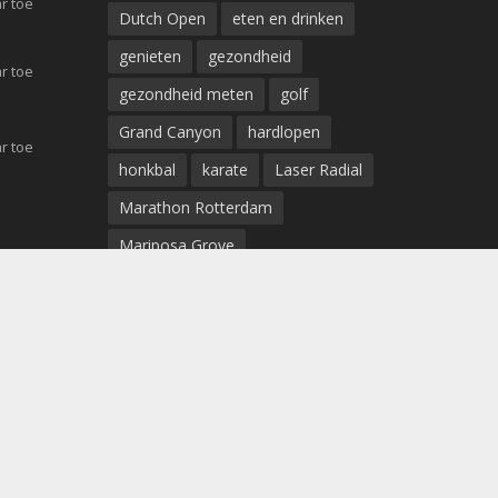
r toe
Dutch Open
eten en drinken
genieten
gezondheid
r toe
gezondheid meten
golf
Grand Canyon
hardlopen
r toe
honkbal
karate
Laser Radial
Marathon Rotterdam
Mariposa Grove
Marit Bouwmeester
medaille
niagara watervallen
Norma Bauerschmidt
ohio caverns
Olympische Spelen
OS
rennen
Ruby Falls
schoenen
sport
sportkleding
sportschoenen