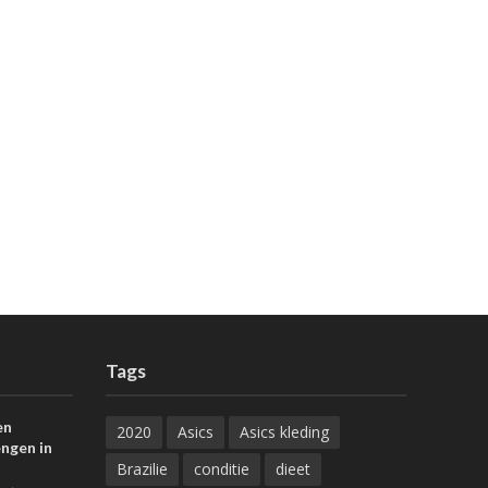
Tags
en
2020
Asics
Asics kleding
ngen in
Brazilie
conditie
dieet