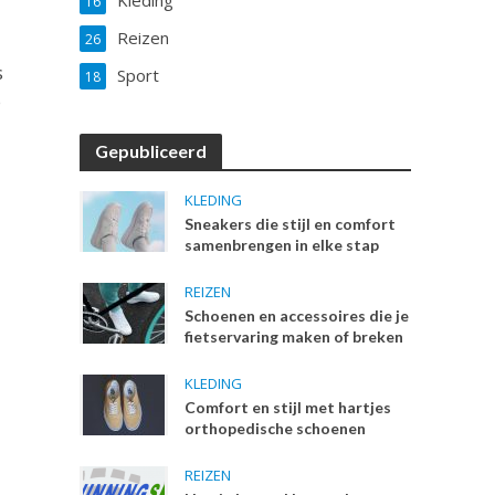
Kleding
16
Reizen
26
s
Sport
18
e
Gepubliceerd
KLEDING
Sneakers die stijl en comfort
samenbrengen in elke stap
REIZEN
Schoenen en accessoires die je
fietservaring maken of breken
KLEDING
Comfort en stijl met hartjes
orthopedische schoenen
REIZEN