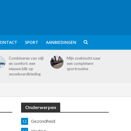
ONTACT
SPORT
AANBIEDINGEN
Combineren van stijl
Mijn zoektocht naar
en comfort: een
een completere
nieuwe blik op
sportroutine
snowboardkleding
Onderwerpen
Gezondheid
12