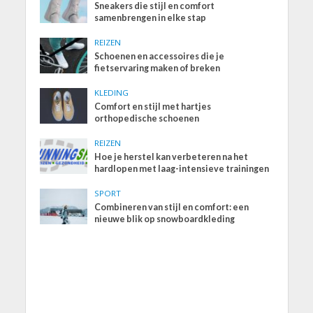
Sneakers die stijl en comfort
samenbrengen in elke stap
REIZEN
Schoenen en accessoires die je
fietservaring maken of breken
KLEDING
Comfort en stijl met hartjes
orthopedische schoenen
REIZEN
Hoe je herstel kan verbeteren na het
hardlopen met laag-intensieve trainingen
SPORT
Combineren van stijl en comfort: een
nieuwe blik op snowboardkleding